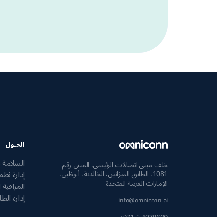
الحلول
السلامة 
خلف مبنى اتصالات الرئيسي، المبنى رقم
إدارة نظم
1081، الطابق الميزانين، الخالدية، أبوظبي،
الإمارات العربية المتحدة
المراقبة ا
إدارة الطا
info@omniconn.ai